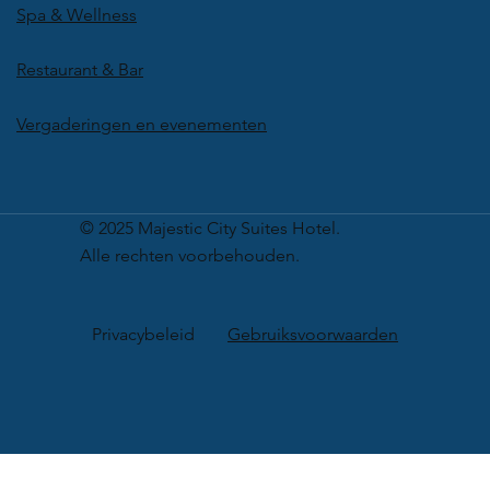
Spa & Wellness
Restaurant & Bar
Vergaderingen en evenementen
© 2025 Majestic City Suites Hotel.
Alle rechten voorbehouden.
Privacybeleid
Gebruiksvoorwaarden