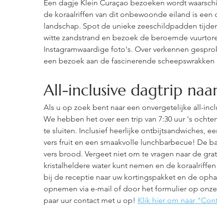
Een dagje Klein Curaçao bezoeken wordt waarschijnl
de koraalriffen van dit onbewoonde eiland is een o
landschap. Spot de unieke zeeschildpadden tijden
witte zandstrand en bezoek de beroemde vuurtoren
Instagramwaardige foto's. Over verkennen gesproke
een bezoek aan de fascinerende scheepswrakken o
All-inclusive dagtrip na
Als u op zoek bent naar een onvergetelijke all-inc
We hebben het over een trip van 7:30 uur 's ocht
te sluiten. Inclusief heerlijke ontbijtsandwiches, 
vers fruit en een smaakvolle lunchbarbecue! De b
vers brood. Vergeet niet om te vragen naar de grati
kristalheldere water kunt nemen en de koraalriffen 
bij de receptie naar uw kortingspakket en de oph
opnemen via e-mail of door het formulier op onze
paar uur contact met u op!
Klik hier om naar "Cont