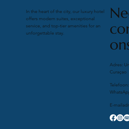
N
In the heart of the city, our luxury hotel
offers modern suites, exceptional
co
service, and top-tier amenities for an
unforgettable stay.
on
Adres: Un
Curaçao
Telefoon:
WhatsApp
E-mailad