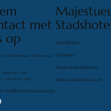
Majestue
eem
Stadshote
ntact met
s op
Over Majestic
Fotogalerij
it 5, 8 Pietermaai, Willemstad,
Nieuws & Aanbiedingen
 +5999 465 1551
Neem contact met ons op
: +599 9 561 1551
res:
info@citysuitescuracao.com