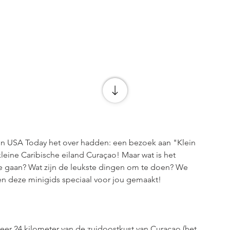
n USA Today het over hadden: een bezoek aan "Klein 
leine Caribische eiland Curaçao! Maar wat is het 
e gaan? Wat zijn de leukste dingen om te doen? We 
en deze minigids speciaal voor jou gemaakt!
r 24 kilometer van de zuidoostkust van Curaçao (het 