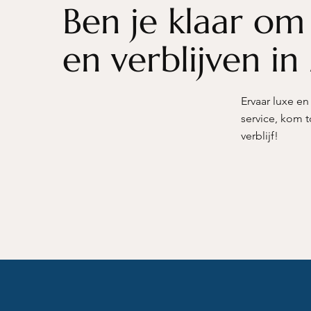
Ben je klaar om
en verblijven in
Ervaar luxe en
service, kom t
verblijf!