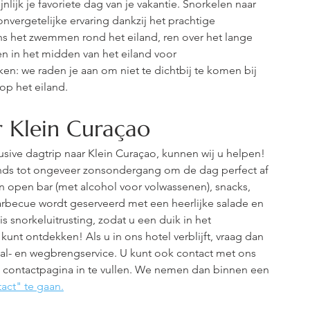
ijk je favoriete dag van je vakantie. Snorkelen naar 
nvergetelijke ervaring dankzij het prachtige 
s het zwemmen rond het eiland, ren over het lange 
 in het midden van het eiland voor 
n: we raden je aan om niet te dichtbij te komen bij 
p het eiland.
ar Klein Curaçao
lusive dagtrip naar Klein Curaçao, kunnen wij u helpen! 
ends tot ongeveer zonsondergang om de dag perfect af 
een open bar (met alcohol voor volwassenen), snacks, 
arbecue wordt geserveerd met een heerlijke salade en 
s snorkeluitrusting, zodat u een duik in het 
kunt ontdekken! Als u in ons hotel verblijft, vraag dan 
aal- en wegbrengservice. U kunt ook contact met ons 
 contactpagina in te vullen. We nemen dan binnen een 
act" te gaan.